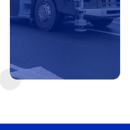
quais de chargement, une zone
de manœuvre, un espace de circulation
autour du site, ainsi que des bureaux.
Une belle opportunité pour EasyMile qui
rassemble en un seul endroit toute
l’infrastructure dont elle a besoin pour
tester, analyser et optimiser ses produits.