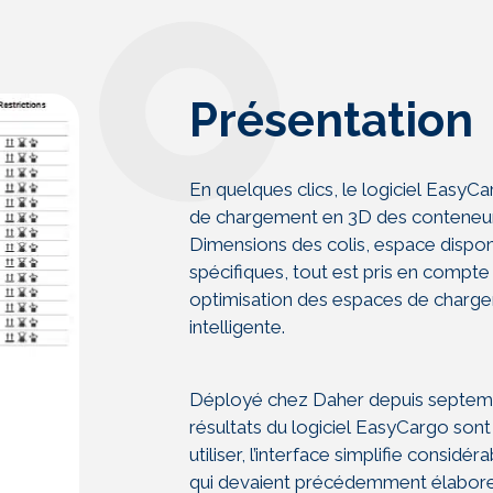
Présentation
En quelques clics, le logiciel
EasyCar
de
chargement en 3D des conteneu
Dimensions
des colis, espace dispo
spécifiques, tout est pris
en compte da
optimisation des espaces de
charge
intelligente.
Déployé chez Daher depuis septe
résultats du logiciel
EasyCargo sont t
utiliser, l’interface simplifie
considéra
qui devaient précédemment
élabore