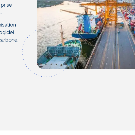
 prise
.
isation
ogiciel
carbone.