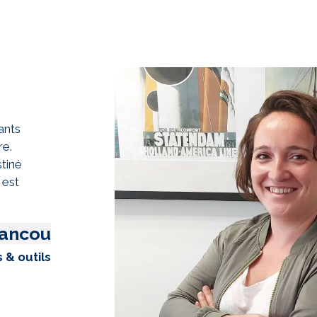
ants
re.
stiné
 est
rancou
 & outils