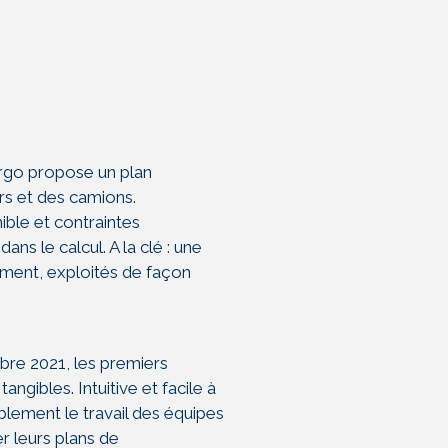
go propose un plan
rs
et des camions.
nible et
contraintes
ns le calcul. A la clé :
une
ment, exploités
de façon
mbre
2021, les premiers
angibles. Intuitive
et facile à
blement le travail des
équipes
r leurs plans de