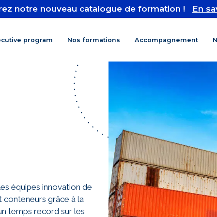
ez notre nouveau catalogue de formation !
En sa
ecutive program
Nos formations
Accompagnement
N
s
 les équipes innovation de
t conteneurs grâce à la
un temps record sur les