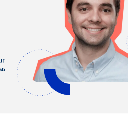
ur
ab