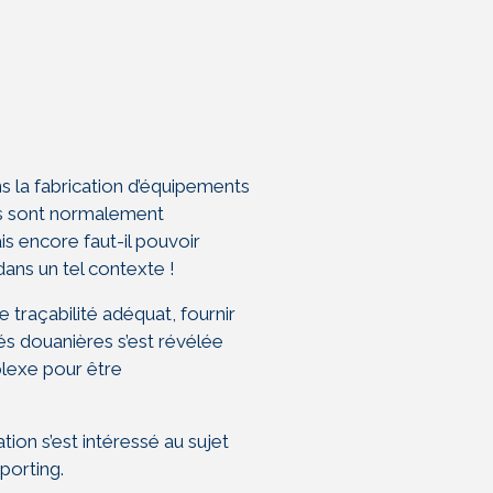
s la fabrication d’équipements
s sont normalement
s encore faut-il pouvoir
s dans un tel contexte !
 traçabilité adéquat, fournir
és douanières s’est révélée
plexe pour être
tion s’est intéressé au sujet
eporting.