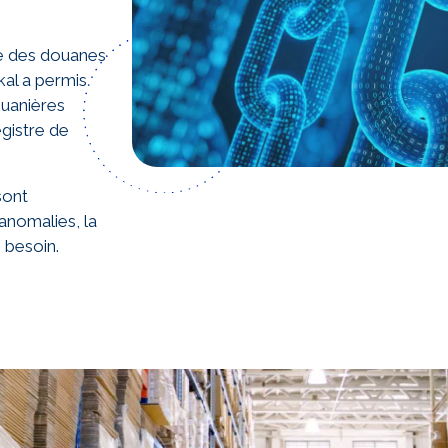
ice des douanes
kal a permis
ouanières
egistre de
sont
anomalies, la
i besoin.